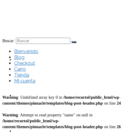
Buscar:
Bienvenido
Blog
Bienvenido
Checkout
Carro
Tienda
Mi cuenta
Blog
Warning
: Undefined array key 0 in
/home/recurtol/public_html/wp-
content/themes/pinnacle/templates/blog-post-header.php
on line
24
Warning
: Attempt to read property "name" on null in
/home/recurtol/public_html/wp-
content/themes/pinnacle/templates/blog-post-header.php
on line
26
Checkout