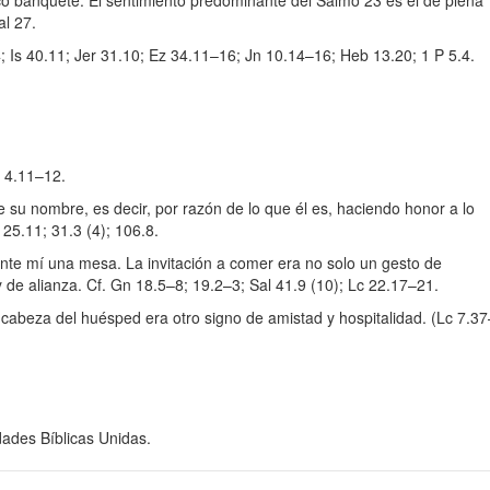
ico banquete. El sentimiento predominante del Salmo 23 es el de plena
al 27.
4; Is 40.11; Jer 31.10; Ez 34.11–16; Jn 10.14–16; Heb 13.20; 1 P 5.4.
r 4.11–12.
 su nombre, es decir, por razón de lo que él es, haciendo honor a lo
 25.11; 31.3 (4); 106.8.
ante mí una mesa. La invitación a comer era no solo un gesto de
y de alianza. Cf. Gn 18.5–8; 19.2–3; Sal 41.9 (10); Lc 22.17–21.
 cabeza del huésped era otro signo de amistad y hospitalidad. (Lc 7.37
dades Bíblicas Unidas.