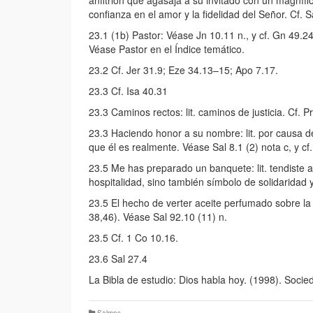
anfitrión que agasaja a su invitado con un magníf
confianza en el amor y la fidelidad del Señor. Cf. S
23.1 (1b) Pastor: Véase Jn 10.11 n., y cf. Gn 49.2
Véase Pastor en el Índice temático.
23.2 Cf. Jer 31.9; Eze 34.13–15; Apo 7.17.
23.3 Cf. Isa 40.31
23.3 Caminos rectos: lit. caminos de justicia. Cf. P
23.3 Haciendo honor a su nombre: lit. por causa de
que él es realmente. Véase Sal 8.1 (2) nota c, y cf.
23.5 Me has preparado un banquete: lit. tendiste 
hospitalidad, sino también símbolo de solidaridad 
23.5 El hecho de verter aceite perfumado sobre la
38,46). Véase Sal 92.10 (11) n.
23.5 Cf. 1 Co 10.16.
23.6 Sal 27.4
La Bibla de estudio: Dios habla hoy. (1998). Socie