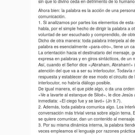
sin que lo divino ceda en detrimento de lo humano,
Ahora bien: la palabra es la acción de una person
comunicación.
1. Si analizamos por partes los elementos de esta d
habla, por el simple hecho de dirigir la palabra a
voluntad de ser escuchado y comprendido, de obten
Dicho de otra manera: toda palabra interpela al dest
palabra es esencialmente «para-otro», tiene un car
La orientación hacia el destinatario del mensaje, 
expresa en palabras y en giros sintácticos, de un 
Así, cuando el Señor dice «¡Abraham, Abraham!» (G
atención del que va a ser su interlocutor. Todaví
respuesta y establecer de ese modo el circuito de 
interlocutor, no habría diálogo posible.
De igual manera, el que pide algo, o da una orden 
«Ve a lavarte al estanque de Siloé», le dice Jesús
inmediata: «El ciego fue y se lavó» (Jn 9.7).
2. Además, toda palabra comunica algo. Los interl
conversación más trivial versa sobre algún tema. El
se quiere comunicar, dan un contenido al mensaje
3. Por su misma dinámica interna, la palabra tien
veces empleamos el lenguaje por razones práctica