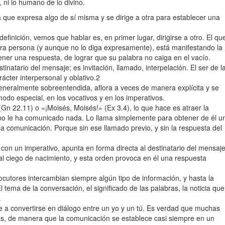
 ni lo humano de lo divino.
a que expresa algo de sí misma y se dirige a otra para establecer una
efinición, vemos que hablar es, en primer lugar, dirigirse a otro. El qu
 otra persona (y aunque no lo diga expresamente), está manifestando la
er una respuesta, de lograr que su palabra no caiga en el vacío.
inatario del mensaje; es invitación, llamado, interpelación. El ser de l
ácter interpersonal y oblativo.2
generalmente sobreentendida, aflora a veces de manera explícita y se
modo especial, en los vocativos y en los imperativos.
n 22.11) o «¡Moisés, Moisés!» (Ex 3.4), lo que hace es atraer la
a no le ha comunicado nada. Lo llama simplemente para obtener de él u
la comunicación. Porque sin ese llamado previo, y sin la respuesta del
con un imperativo, apunta en forma directa al destinatario del mensaje
 al ciego de nacimiento, y esta orden provoca en él una respuesta
ocutores intercambian siempre algún tipo de información, y hasta la
 tema de la conversación, el significado de las palabras, la noticia que
.
de a convertirse en diálogo entre un yo y un tú. Es verdad que muchas
s, de manera que la comunicación se establece casi siempre en un