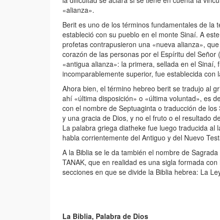
la dificultad se aclara si se tiene en cuenta la vin
«alianza».
Berit es uno de los términos fundamentales de la t
estableció con su pueblo en el monte Sinaí. A este
profetas contrapusieron una «nueva alianza», que n
corazón de las personas por el Espíritu del Señor 
«antigua alianza»: la primera, sellada en el Sinaí, 
incomparablemente superior, fue establecida con l
Ahora bien, el término hebreo berit se tradujo al g
ahí «última disposición» o «última voluntad», es de
con el nombre de Septuaginta o traducción de los 
y una gracia de Dios, y no el fruto o el resultado
La palabra griega diatheke fue luego traducida al 
habla corrientemente del Antiguo y del Nuevo Tes
A la Biblia se le da también el nombre de Sagrada 
TANAK, que en realidad es una sigla formada con las
secciones en que se divide la Biblia hebrea: La Ley,
La Biblia, Palabra de Dios