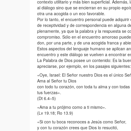
contexto utilitario y más bien superficial. Ademá
al diálogo sino que se encierran en su propio ego
otra una acogida o un eco favorable.
Por lo tanto, el encuentro personal puede adquirir 
de receptividad y de correspondencia en alguna de
plenamente, ya que la palabra y la respuesta se c
compromiso. Sólo en el encuentro amoroso puede d
don, por una parte, y de una acogida franca y abier
Estos aspectos del lenguaje humano se aplican an
encuentro y este diálogo se vuelven a encontrar en
La Palabra de Dios posee un contenido: Es la buena
apreciarse, por ejemplo, en los pasajes siguientes:
«Oye, Israel: El Señor nuestro Dios es el único Se
Ama al Señor tu Dios
con todo tu corazón, con toda tu alma y con todas
tus fuerzas».
(Dt 6.4–5)
«Ama a tu prójimo como a ti mismo».
(Lv 19.18; Ro 13.9)
«Si con tu boca reconoces a Jesús como Señor,
y con tu corazón crees que Dios lo resucitó,