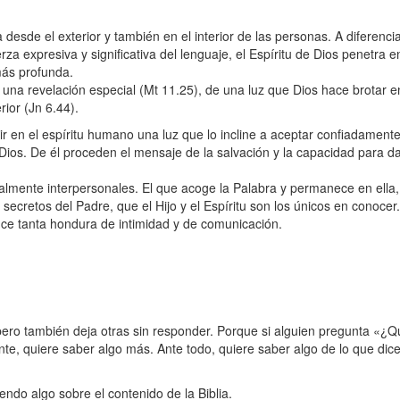
 desde el exterior y también en el interior de las personas. A diferenci
a expresiva y significativa del lenguaje, el Espíritu de Dios penetra e
 más profunda.
de una revelación especial (Mt 11.25), de una luz que Dios hace brotar e
rior (Jn 6.44).
dir en el espíritu humano una luz que lo incline a aceptar confiadament
e Dios. De él proceden el mensaje de la salvación y la capacidad para d
cialmente interpersonales. El que acoge la Palabra y permanece en ella,
s secretos del Padre, que el Hijo y el Espíritu son los únicos en conocer.
e tanta hondura de intimidad y de comunicación.
 pero también deja otras sin responder. Porque si alguien pregunta «¿
te, quiere saber algo más. Ante todo, quiere saber algo de lo que dic
endo algo sobre el contenido de la Biblia.