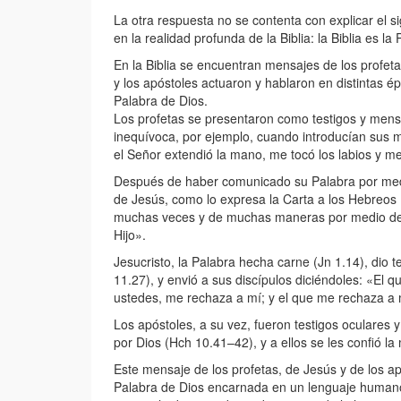
La otra respuesta no se contenta con explicar el s
en la realidad profunda de la Biblia: la Biblia es la
En la Biblia se encuentran mensajes de los profeta
y los apóstoles actuaron y hablaron en distintas é
Palabra de Dios.
Los profetas se presentaron como testigos y mens
inequívoca, por ejemplo, cuando introducían sus m
el Señor extendió la mano, me tocó los labios y me
Después de haber comunicado su Palabra por medio
de Jesús, como lo expresa la Carta a los Hebreos
muchas veces y de muchas maneras por medio de l
Hijo».
Jesucristo, la Palabra hecha carne (Jn 1.14), dio te
11.27), y envió a sus discípulos diciéndoles: «El 
ustedes, me rechaza a mí; y el que me rechaza a 
Los apóstoles, a su vez, fueron testigos oculares 
por Dios (Hch 10.41–42), y a ellos se les confió l
Este mensaje de los profetas, de Jesús y de los apó
Palabra de Dios encarnada en un lenguaje humano