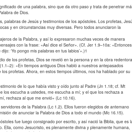
ignificado de una palabra, sino que da otro paso y trata de penetrar má
 Palabra de Dios.
s, palabras de Jesús y testimonios de los apóstoles. Los profetas, Jes
pocas y en circunstancias muy diversas. Pero todos anunciaron la
ajeros de la Palabra, y así lo expresaron muchas veces de manera
ensajes con la frase: «Así dice el Señor». (Cf. Jer 1.9–10a: «Entonces
 dijo: ‘Yo pongo mis palabras en tus labios’».)1
 de los profetas, Dios se reveló en la persona y en la obra redentor
 (1.1–2): «En tiempos antiguos Dios habló a nuestros antepasados
os profetas. Ahora, en estos tiempos últimos, nos ha hablado por su
stimonio de lo que había visto y oído junto al Padre (Jn 1.18; cf. Mt
que los escucha a ustedes, me escucha a mí; y el que los rechaza a
mí, rechaza al que me envió» (Lc 10.16).
y servidores de la Palabra (Lc 1.2). Ellos fueron elegidos de antemano
a misión de anunciar la Palabra de Dios a todo el mundo (Mc 16.15).
stoles fue luego consignado por escrito, y así nació la Biblia, que es l
. Ella, como Jesucristo, es plenamente divina y plenamente humana,