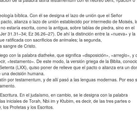
culación de la palabra latina testamentum con el hebreo berit, «pacto» o
eología bíblica. Con él se designa el lazo de unión que el Señor
 pacto, alianza o lazo de unión establecido por intermedio de Moisés, l
o estaría escrita, como la antigua, sobre tablas de piedra, sino en el
(Jer 31.31–34; Ez 36.26–27). De ahí la distinción entre la «nueva» y la
fue ratificada con sacrificios de animales; la segunda,
a sangre de Cristo.
riego con la palabra diatheke, que significa «disposición», «arreglo», y 
cir, «testamento». De este modo, la versión griega de la Biblia, conoci
Setenta (LXX), quiso poner de relieve que el pacto o alianza era un do
 de una decisión humana.
latín por testamentum, y de allí pasó a las lenguas modernas. Por eso 
tamento.
Escritura. En el judaísmo, en cambio, se le designa con la palabra
 iniciales de Torah, Nbi˒im y Ktubim, es decir, de las tres partes o
 los Profetas y los Escritos.