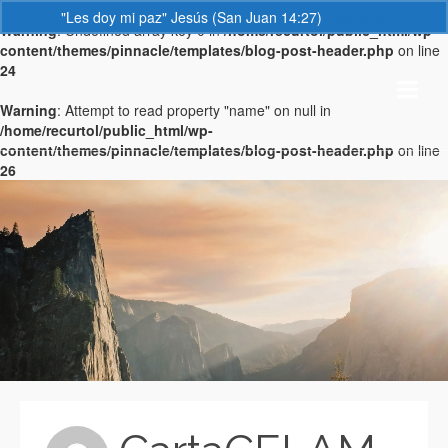
"Les doy mi paz" Jesús (San Juan 14:27)
Descartar
Warning
: Undefined array key 0 in
/home/recurtol/public_html/wp-
content/themes/pinnacle/templates/blog-post-header.php
on line
24
Warning
: Attempt to read property "name" on null in
/home/recurtol/public_html/wp-
content/themes/pinnacle/templates/blog-post-header.php
on line
26