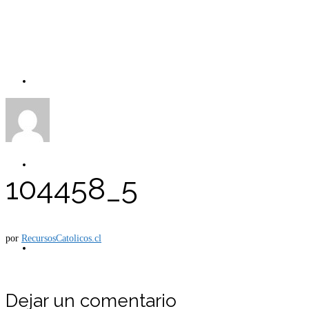
Carro
Tienda
104458_5
por
RecursosCatolicos.cl
Mi cuenta
Dejar un comentario