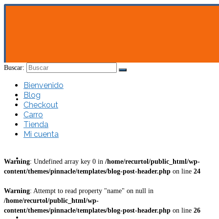
Buscar:
Bienvenido
Blog
Bienvenido
Checkout
Carro
Tienda
Mi cuenta
Blog
Warning
: Undefined array key 0 in
/home/recurtol/public_html/wp-
content/themes/pinnacle/templates/blog-post-header.php
on line
24
Warning
: Attempt to read property "name" on null in
/home/recurtol/public_html/wp-
content/themes/pinnacle/templates/blog-post-header.php
on line
26
Checkout