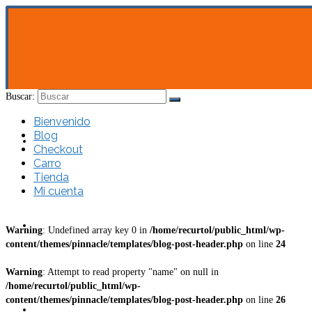
Buscar:
Bienvenido
Blog
Bienvenido
Checkout
Carro
Tienda
Mi cuenta
Blog
Warning
: Undefined array key 0 in
/home/recurtol/public_html/wp-
content/themes/pinnacle/templates/blog-post-header.php
on line
24
Warning
: Attempt to read property "name" on null in
/home/recurtol/public_html/wp-
content/themes/pinnacle/templates/blog-post-header.php
on line
26
Checkout