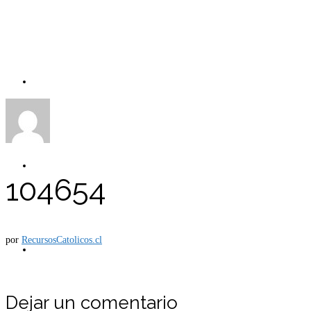
Carro
Tienda
104654
por
RecursosCatolicos.cl
Mi cuenta
Dejar un comentario