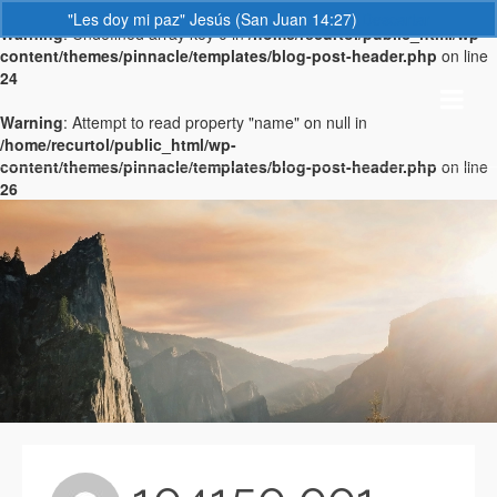
"Les doy mi paz" Jesús (San Juan 14:27)
Descartar
Warning
: Undefined array key 0 in
/home/recurtol/public_html/wp-
content/themes/pinnacle/templates/blog-post-header.php
on line
24
Warning
: Attempt to read property "name" on null in
/home/recurtol/public_html/wp-
content/themes/pinnacle/templates/blog-post-header.php
on line
26