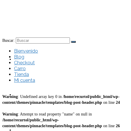
Buscar:
Bienvenido
Blog
Bienvenido
Checkout
Carro
Tienda
Mi cuenta
Blog
Warning
: Undefined array key 0 in
/home/recurtol/public_html/wp-
content/themes/pinnacle/templates/blog-post-header.php
on line
24
Warning
: Attempt to read property "name" on null in
/home/recurtol/public_html/wp-
content/themes/pinnacle/templates/blog-post-header.php
on line
26
Checkout