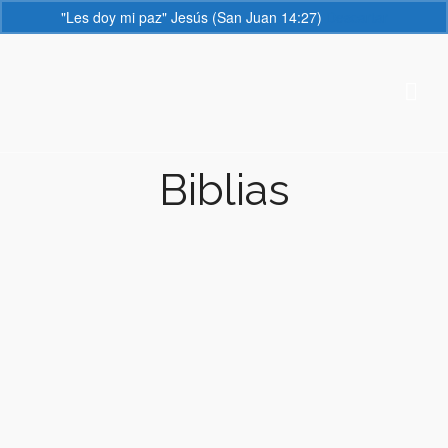
"Les doy mi paz" Jesús (San Juan 14:27)
Descartar
Biblias