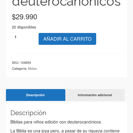
deuterocanónicos
$
29.990
20 disponibles
Biblias
AÑADIR AL CARRITO
explicada
-
de
estudio
SKU:
104654
para
Categoría:
Biblias
niños
con
deuterocanónicos
cantidad
Descripción
Información adicional
Descripción
Biblias para niños edición con deuterocanónicos
La Biblia es una joya pero, a pesar de su riqueza contiene