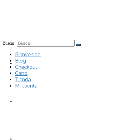
Buscar:
Bienvenido
Blog
Bienvenido
Checkout
Carro
Tienda
Mi cuenta
Blog
Checkout