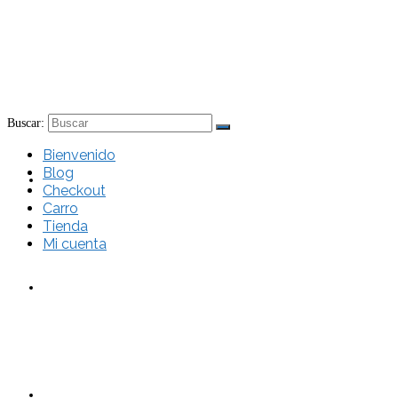
Buscar:
Bienvenido
Blog
Bienvenido
Checkout
Carro
Tienda
Mi cuenta
Blog
Checkout