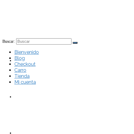
Buscar:
Bienvenido
Blog
Bienvenido
Checkout
Carro
Tienda
Mi cuenta
Blog
Checkout