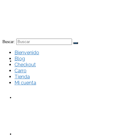
Buscar:
Bienvenido
Blog
Bienvenido
Checkout
Carro
Tienda
Mi cuenta
Blog
Checkout